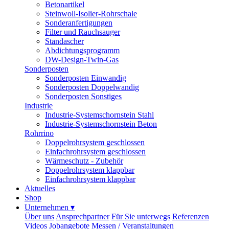
Betonartikel
Steinwoll-Isolier-Rohrschale
Sonderanfertigungen
Filter und Rauchsauger
Standascher
Abdichtungsprogramm
DW-Design-Twin-Gas
Sonderposten
Sonderposten Einwandig
Sonderposten Doppelwandig
Sonderposten Sonstiges
Industrie
Industrie-Systemschornstein Stahl
Industrie-Systemschornstein Beton
Rohrrino
Doppelrohrsystem geschlossen
Einfachrohrsystem geschlossen
Wärmeschutz - Zubehör
Doppelrohrsystem klappbar
Einfachrohrsystem klappbar
Aktuelles
Shop
Unternehmen
▾
Über uns
Ansprechpartner
Für Sie unterwegs
Referenzen
Videos
Jobangebote
Messen / Veranstaltungen