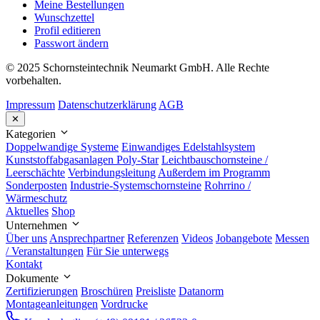
Meine Bestellungen
Wunschzettel
Profil editieren
Passwort ändern
© 2025 Schornsteintechnik Neumarkt GmbH. Alle Rechte
vorbehalten.
Impressum
Datenschutzerklärung
AGB
✕
Kategorien
Doppelwandige Systeme
Einwandiges Edelstahlsystem
Kunststoffabgasanlagen Poly-Star
Leichtbauschornsteine /
Leerschächte
Verbindungsleitung
Außerdem im Programm
Sonderposten
Industrie-Systemschornsteine
Rohrrino /
Wärmeschutz
Aktuelles
Shop
Unternehmen
Über uns
Ansprechpartner
Referenzen
Videos
Jobangebote
Messen
/ Veranstaltungen
Für Sie unterwegs
Kontakt
Dokumente
Zertifizierungen
Broschüren
Preisliste
Datanorm
Montageanleitungen
Vordrucke