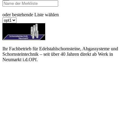
oder bestehende Liste wählen
Ihr Fachbetrieb für Edelstahlschornsteine, Abgassysteme und
Schornsteintechnik – seit über 40 Jahren direkt ab Werk in
Neumarkt i.d.OPf.
(+49) 09181 / 26533-0
info@schornsteintechnik-neumarkt.de
Büro
Mussinanstraße 63 · 92318 Neumarkt i.d.OPf.
Mo–Do 07:00–17:00 Uhr · Fr 07:00–15:00 Uhr
Lager & Rücksendungen
Am Waschhaus 1 · 92360 Mühlhausen-Sulzbürg
Mo–Do 07:30–16:15 Uhr · Fr 07:30–15:00 Uhr