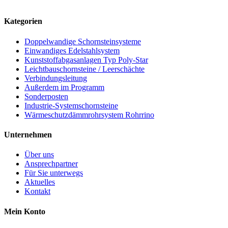
Kategorien
Doppelwandige Schornsteinsysteme
Einwandiges Edelstahlsystem
Kunststoffabgasanlagen Typ Poly-Star
Leichtbauschornsteine / Leerschächte
Verbindungsleitung
Außerdem im Programm
Sonderposten
Industrie-Systemschornsteine
Wärmeschutzdämmrohrsystem Rohrrino
Unternehmen
Über uns
Ansprechpartner
Für Sie unterwegs
Aktuelles
Kontakt
Mein Konto