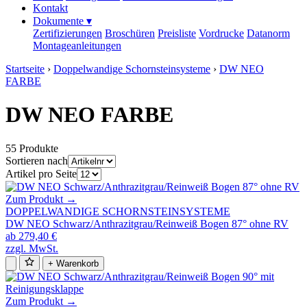
Kontakt
Dokumente
▾
Zertifizierungen
Broschüren
Preisliste
Vordrucke
Datanorm
Montageanleitungen
Startseite
›
Doppelwandige Schornsteinsysteme
›
DW NEO
FARBE
DW NEO FARBE
55 Produkte
Sortieren nach
Artikel pro Seite
Zum Produkt →
DOPPELWANDIGE SCHORNSTEINSYSTEME
DW NEO Schwarz/Anthrazitgrau/Reinweiß Bogen 87° ohne RV
ab 279,40 €
zzgl. MwSt.
+ Warenkorb
Zum Produkt →