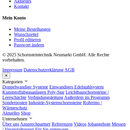
Aktuelles
Kontakt
Mein Konto
Meine Bestellungen
Wunschzettel
Profil editieren
Passwort ändern
© 2025 Schornsteintechnik Neumarkt GmbH. Alle Rechte
vorbehalten.
Impressum
Datenschutzerklärung
AGB
✕
Kategorien
Doppelwandige Systeme
Einwandiges Edelstahlsystem
Kunststoffabgasanlagen Poly-Star
Leichtbauschornsteine /
Leerschächte
Verbindungsleitung
Außerdem im Programm
Sonderposten
Industrie-Systemschornsteine
Rohrrino /
Wärmeschutz
Aktuelles
Shop
Unternehmen
Über uns
Ansprechpartner
Referenzen
Videos
Jobangebote
Messen
/ Veranstaltungen
Für Sie unterwegs