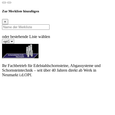
Zur Merkliste hinzufügen
×
oder bestehende Liste wählen
Ihr Fachbetrieb für Edelstahlschornsteine, Abgassysteme und
Schornsteintechnik – seit über 40 Jahren direkt ab Werk in
Neumarkt i.d.OPf.
(+49) 09181 / 26533-0
info@schornsteintechnik-neumarkt.de
Büro
Mussinanstraße 63 · 92318 Neumarkt i.d.OPf.