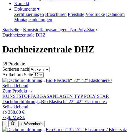
Kontakt
Dokumente
▾
Zertifizierungen
Broschüren
Preisliste
Vordrucke
Datanorm
Montageanleitungen
Startseite
›
Kunststoffabgasanlagen Typ Poly-Star
›
Dachheizzentrale DHZ
Dachheizzentrale DHZ
38 Produkte
Sortieren nach
Artikel pro Seite
Zum Produkt →
KUNSTSTOFFABGASANLAGEN TYP POLY-STAR
Dachdurchführung „Bio Elastisch“ 22°-42° Elastomere /
Selbstklebend
ab 358,80 €
zzgl. MwSt.
+ Warenkorb