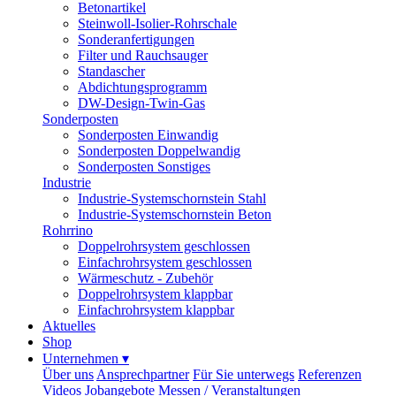
Betonartikel
Steinwoll-Isolier-Rohrschale
Sonderanfertigungen
Filter und Rauchsauger
Standascher
Abdichtungsprogramm
DW-Design-Twin-Gas
Sonderposten
Sonderposten Einwandig
Sonderposten Doppelwandig
Sonderposten Sonstiges
Industrie
Industrie-Systemschornstein Stahl
Industrie-Systemschornstein Beton
Rohrrino
Doppelrohrsystem geschlossen
Einfachrohrsystem geschlossen
Wärmeschutz - Zubehör
Doppelrohrsystem klappbar
Einfachrohrsystem klappbar
Aktuelles
Shop
Unternehmen
▾
Über uns
Ansprechpartner
Für Sie unterwegs
Referenzen
Videos
Jobangebote
Messen / Veranstaltungen