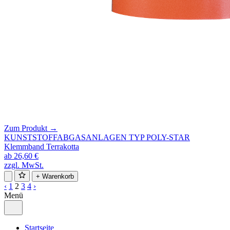
Zum Produkt →
KUNSTSTOFFABGASANLAGEN TYP POLY-STAR
Klemmband Terrakotta
ab 26,60 €
zzgl. MwSt.
+ Warenkorb
‹
1
2
3
4
›
Menü
Startseite