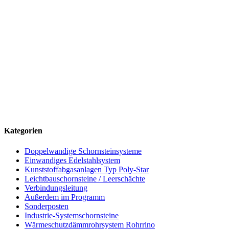
(+49) 09181 / 26533-0
info@schornsteintechnik-neumarkt.de
Büro
Mussinanstraße 63 · 92318 Neumarkt i.d.OPf.
Mo–Do 07:00–17:00 Uhr · Fr 07:00–15:00 Uhr
Lager & Rücksendungen
Am Waschhaus 1 · 92360 Mühlhausen-Sulzbürg
Mo–Do 07:30–16:15 Uhr · Fr 07:30–15:00 Uhr
Kategorien
Doppelwandige Schornsteinsysteme
Einwandiges Edelstahlsystem
Kunststoffabgasanlagen Typ Poly-Star
Leichtbauschornsteine / Leerschächte
Verbindungsleitung
Außerdem im Programm
Sonderposten
Industrie-Systemschornsteine
Wärmeschutzdämmrohrsystem Rohrrino