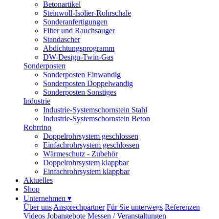
Betonartikel
Steinwoll-Isolier-Rohrschale
Sonderanfertigungen
Filter und Rauchsauger
Standascher
Abdichtungsprogramm
DW-Design-Twin-Gas
Sonderposten
Sonderposten Einwandig
Sonderposten Doppelwandig
Sonderposten Sonstiges
Industrie
Industrie-Systemschornstein Stahl
Industrie-Systemschornstein Beton
Rohrrino
Doppelrohrsystem geschlossen
Einfachrohrsystem geschlossen
Wärmeschutz - Zubehör
Doppelrohrsystem klappbar
Einfachrohrsystem klappbar
Aktuelles
Shop
Unternehmen
▾
Über uns
Ansprechpartner
Für Sie unterwegs
Referenzen
Videos
Jobangebote
Messen / Veranstaltungen