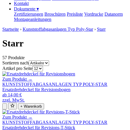
Kontakt
Dokumente
▾
Zertifizierungen
Broschüren
Preisliste
Vordrucke
Datanorm
Montageanleitungen
Startseite
›
Kunststoffabgasanlagen Typ Poly-Star
›
Starr
Starr
57 Produkte
Sortieren nach
Artikel pro Seite
Zum Produkt →
KUNSTSTOFFABGASANLAGEN TYP POLY-STAR
Ersatzdrehdeckel für Revisionsbogen
ab 14,00 €
zzgl. MwSt.
+ Warenkorb
Zum Produkt →
KUNSTSTOFFABGASANLAGEN TYP POLY-STAR
Ersatzdrehdeckel für Revisions-T-Stück