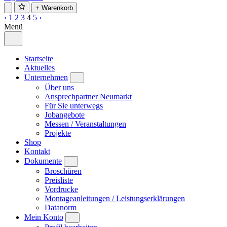
+ Warenkorb
‹
1
2
3
4
5
›
Menü
Startseite
Aktuelles
Unternehmen
Über uns
Ansprechpartner Neumarkt
Für Sie unterwegs
Jobangebote
Messen / Veranstaltungen
Projekte
Shop
Kontakt
Dokumente
Broschüren
Preisliste
Vordrucke
Montageanleitungen / Leistungserklärungen
Datanorm
Mein Konto