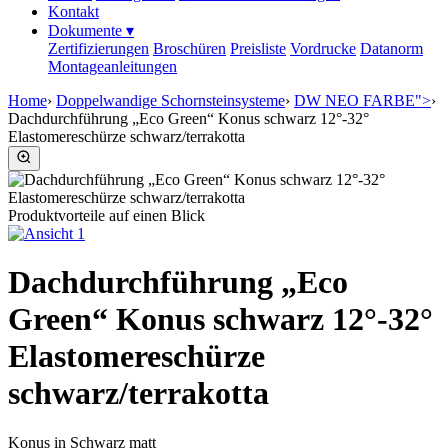
Kontakt
Dokumente
▾
Zertifizierungen
Broschüren
Preisliste
Vordrucke
Datanorm
Montageanleitungen
Home
›
Doppelwandige Schornsteinsysteme
›
DW NEO FARBE">
›
Dachdurchführung „Eco Green“ Konus schwarz 12°-32°
Elastomereschürze schwarz/terrakotta
Produktvorteile auf einen Blick
Dachdurchführung „Eco
Green“ Konus schwarz 12°-32°
Elastomereschürze
schwarz/terrakotta
Konus in Schwarz matt