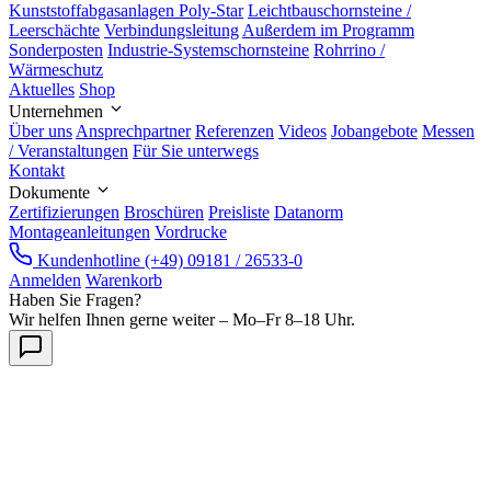
Kunststoffabgasanlagen Poly-Star
Leichtbauschornsteine /
Leerschächte
Verbindungsleitung
Außerdem im Programm
Sonderposten
Industrie-Systemschornsteine
Rohrrino /
Wärmeschutz
Aktuelles
Shop
Unternehmen
Über uns
Ansprechpartner
Referenzen
Videos
Jobangebote
Messen
/ Veranstaltungen
Für Sie unterwegs
Kontakt
Dokumente
Zertifizierungen
Broschüren
Preisliste
Datanorm
Montageanleitungen
Vordrucke
Kundenhotline
(+49) 09181 / 26533-0
Anmelden
Warenkorb
Haben Sie Fragen?
Wir helfen Ihnen gerne weiter – Mo–Fr 8–18 Uhr.