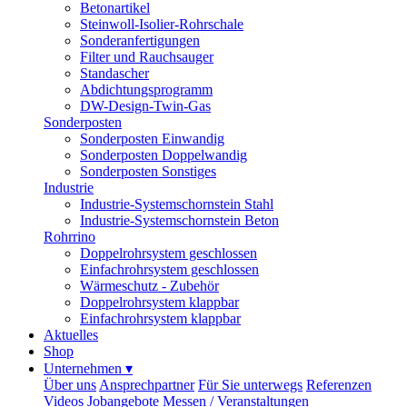
Betonartikel
Steinwoll-Isolier-Rohrschale
Sonderanfertigungen
Filter und Rauchsauger
Standascher
Abdichtungsprogramm
DW-Design-Twin-Gas
Sonderposten
Sonderposten Einwandig
Sonderposten Doppelwandig
Sonderposten Sonstiges
Industrie
Industrie-Systemschornstein Stahl
Industrie-Systemschornstein Beton
Rohrrino
Doppelrohrsystem geschlossen
Einfachrohrsystem geschlossen
Wärmeschutz - Zubehör
Doppelrohrsystem klappbar
Einfachrohrsystem klappbar
Aktuelles
Shop
Unternehmen
▾
Über uns
Ansprechpartner
Für Sie unterwegs
Referenzen
Videos
Jobangebote
Messen / Veranstaltungen