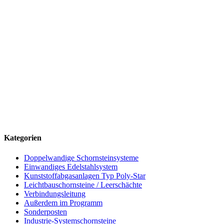
(+49) 09181 / 26533-0
info@schornsteintechnik-neumarkt.de
Büro
Mussinanstraße 63 · 92318 Neumarkt i.d.OPf.
Mo–Do 07:00–17:00 Uhr · Fr 07:00–15:00 Uhr
Lager & Rücksendungen
Am Waschhaus 1 · 92360 Mühlhausen-Sulzbürg
Mo–Do 07:30–16:15 Uhr · Fr 07:30–15:00 Uhr
Kategorien
Doppelwandige Schornsteinsysteme
Einwandiges Edelstahlsystem
Kunststoffabgasanlagen Typ Poly-Star
Leichtbauschornsteine / Leerschächte
Verbindungsleitung
Außerdem im Programm
Sonderposten
Industrie-Systemschornsteine