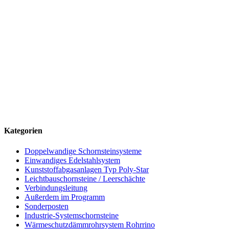
(+49) 09181 / 26533-0
info@schornsteintechnik-neumarkt.de
Büro
Mussinanstraße 63 · 92318 Neumarkt i.d.OPf.
Mo–Do 07:00–17:00 Uhr · Fr 07:00–15:00 Uhr
Lager & Rücksendungen
Am Waschhaus 1 · 92360 Mühlhausen-Sulzbürg
Mo–Do 07:30–16:15 Uhr · Fr 07:30–15:00 Uhr
Kategorien
Doppelwandige Schornsteinsysteme
Einwandiges Edelstahlsystem
Kunststoffabgasanlagen Typ Poly-Star
Leichtbauschornsteine / Leerschächte
Verbindungsleitung
Außerdem im Programm
Sonderposten
Industrie-Systemschornsteine
Wärmeschutzdämmrohrsystem Rohrrino