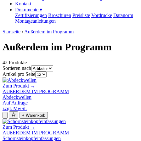
Kontakt
Dokumente
▾
Zertifizierungen
Broschüren
Preisliste
Vordrucke
Datanorm
Montageanleitungen
Startseite
›
Außerdem im Programm
Außerdem im Programm
42 Produkte
Sortieren nach
Artikel pro Seite
Zum Produkt →
AUßERDEM IM PROGRAMM
Abdeckwellen
Auf Anfrage
zzgl. MwSt.
+ Warenkorb
Zum Produkt →
AUßERDEM IM PROGRAMM
Schornsteinkopfeinfassungen