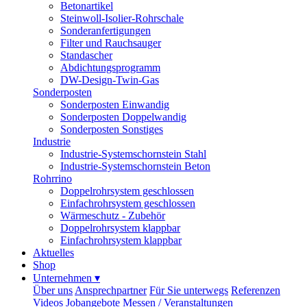
Betonartikel
Steinwoll-Isolier-Rohrschale
Sonderanfertigungen
Filter und Rauchsauger
Standascher
Abdichtungsprogramm
DW-Design-Twin-Gas
Sonderposten
Sonderposten Einwandig
Sonderposten Doppelwandig
Sonderposten Sonstiges
Industrie
Industrie-Systemschornstein Stahl
Industrie-Systemschornstein Beton
Rohrrino
Doppelrohrsystem geschlossen
Einfachrohrsystem geschlossen
Wärmeschutz - Zubehör
Doppelrohrsystem klappbar
Einfachrohrsystem klappbar
Aktuelles
Shop
Unternehmen
▾
Über uns
Ansprechpartner
Für Sie unterwegs
Referenzen
Videos
Jobangebote
Messen / Veranstaltungen