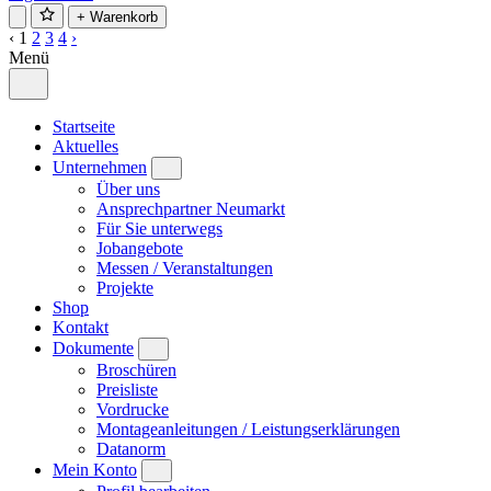
+ Warenkorb
‹
1
2
3
4
›
Menü
Startseite
Aktuelles
Unternehmen
Über uns
Ansprechpartner Neumarkt
Für Sie unterwegs
Jobangebote
Messen / Veranstaltungen
Projekte
Shop
Kontakt
Dokumente
Broschüren
Preisliste
Vordrucke
Montageanleitungen / Leistungserklärungen
Datanorm
Mein Konto