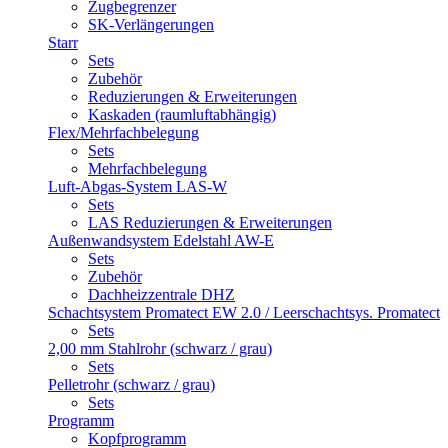
Zugbegrenzer
SK-Verlängerungen
Starr
Sets
Zubehör
Reduzierungen & Erweiterungen
Kaskaden (raumluftabhängig)
Flex/Mehrfachbelegung
Sets
Mehrfachbelegung
Luft-Abgas-System LAS-W
Sets
LAS Reduzierungen & Erweiterungen
Außenwandsystem Edelstahl AW-E
Sets
Zubehör
Dachheizzentrale DHZ
Schachtsystem Promatect EW 2.0 / Leerschachtsys. Promatect
Sets
2,00 mm Stahlrohr (schwarz / grau)
Sets
Pelletrohr (schwarz / grau)
Sets
Programm
Kopfprogramm