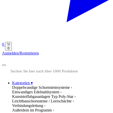
0
0
Anmelden/Registrieren
Kategorien
▾
Doppelwandige Schornsteinsysteme
›
Einwandiges Edelstahlsystem
›
Kunststoffabgasanlagen Typ Poly-Star
›
Leichtbauschornsteine / Leerschächte
›
Verbindungsleitung
›
Außerdem im Programm
›