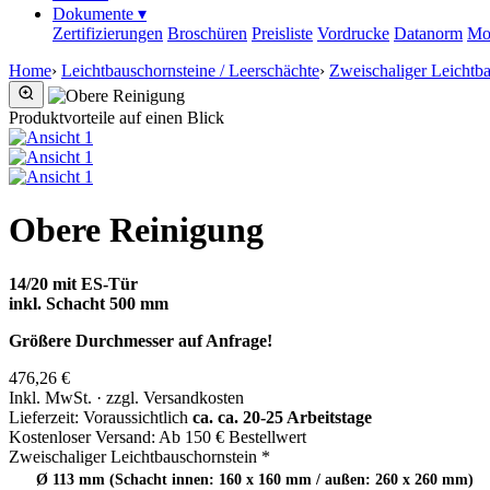
Dokumente
▾
Zertifizierungen
Broschüren
Preisliste
Vordrucke
Datanorm
Mo
Home
›
Leichtbauschornsteine / Leerschächte
›
Zweischaliger Leichtba
Produktvorteile auf einen Blick
Obere Reinigung
14/20 mit ES-Tür
inkl. Schacht 500 mm
Größere Durchmesser auf Anfrage!
476,26 €
Inkl. MwSt. · zzgl. Versandkosten
Lieferzeit:
Voraussichtlich
ca. ca. 20-25 Arbeitstage
Kostenloser Versand:
Ab 150 € Bestellwert
Zweischaliger Leichtbauschornstein
*
Ø 113 mm (Schacht innen: 160 x 160 mm / außen: 260 x 260 mm)