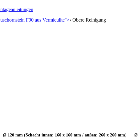
ntageanleitungen
uschornstein F90 aus Vermiculite">
›
Obere Reinigung
Ø 120 mm (Schacht innen: 160 x 160 mm / außen: 260 x 260 mm)
Ø