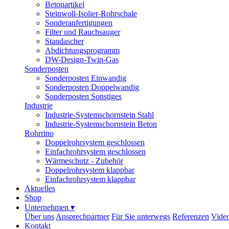
Betonartikel
Steinwoll-Isolier-Rohrschale
Sonderanfertigungen
Filter und Rauchsauger
Standascher
Abdichtungsprogramm
DW-Design-Twin-Gas
Sonderposten
Sonderposten Einwandig
Sonderposten Doppelwandig
Sonderposten Sonstiges
Industrie
Industrie-Systemschornstein Stahl
Industrie-Systemschornstein Beton
Rohrrino
Doppelrohrsystem geschlossen
Einfachrohrsystem geschlossen
Wärmeschutz - Zubehör
Doppelrohrsystem klappbar
Einfachrohrsystem klappbar
Aktuelles
Shop
Unternehmen
▾
Über uns
Ansprechpartner
Für Sie unterwegs
Referenzen
Vide
Kontakt