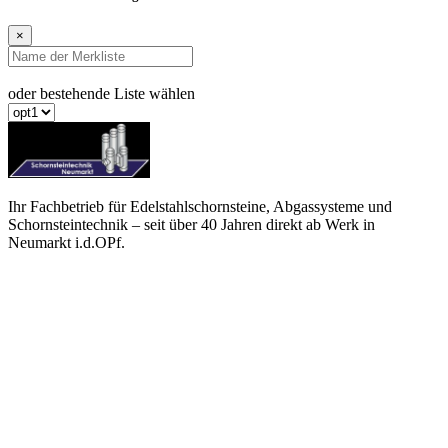
×
oder bestehende Liste wählen
Ihr Fachbetrieb für Edelstahlschornsteine, Abgassysteme und
Schornsteintechnik – seit über 40 Jahren direkt ab Werk in
Neumarkt i.d.OPf.
(+49) 09181 / 26533-0
info@schornsteintechnik-neumarkt.de
Büro
Mussinanstraße 63 · 92318 Neumarkt i.d.OPf.
Mo–Do 07:00–17:00 Uhr · Fr 07:00–15:00 Uhr
Lager & Rücksendungen