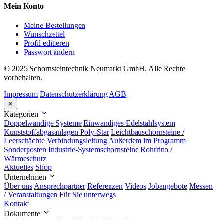
Mein Konto
Meine Bestellungen
Wunschzettel
Profil editieren
Passwort ändern
© 2025 Schornsteintechnik Neumarkt GmbH. Alle Rechte
vorbehalten.
Impressum
Datenschutzerklärung
AGB
✕
Kategorien
Doppelwandige Systeme
Einwandiges Edelstahlsystem
Kunststoffabgasanlagen Poly-Star
Leichtbauschornsteine /
Leerschächte
Verbindungsleitung
Außerdem im Programm
Sonderposten
Industrie-Systemschornsteine
Rohrrino /
Wärmeschutz
Aktuelles
Shop
Unternehmen
Über uns
Ansprechpartner
Referenzen
Videos
Jobangebote
Messen
/ Veranstaltungen
Für Sie unterwegs
Kontakt
Dokumente