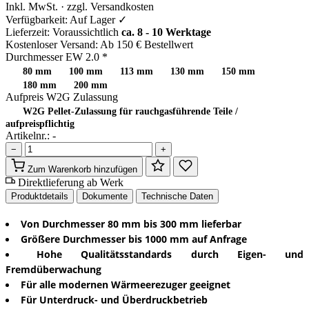
Inkl. MwSt. · zzgl. Versandkosten
Verfügbarkeit:
Auf Lager ✓
Lieferzeit:
Voraussichtlich
ca. 8 - 10 Werktage
Kostenloser Versand:
Ab 150 € Bestellwert
Durchmesser EW 2.0
*
80 mm
100 mm
113 mm
130 mm
150 mm
180 mm
200 mm
Aufpreis W2G Zulassung
W2G Pellet-Zulassung für rauchgasführende Teile /
aufpreispflichtig
Artikelnr.:
-
−
+
Zum Warenkorb hinzufügen
Direktlieferung ab Werk
Produktdetails
Dokumente
Technische Daten
Von Durchmesser 80 mm bis 300 mm lieferbar
Größere Durchmesser bis 1000 mm auf Anfrage
Hohe Qualitätsstandards durch Eigen- und
Fremdüberwachung
Für alle modernen Wärmeerezuger geeignet
Für Unterdruck- und Überdruckbetrieb