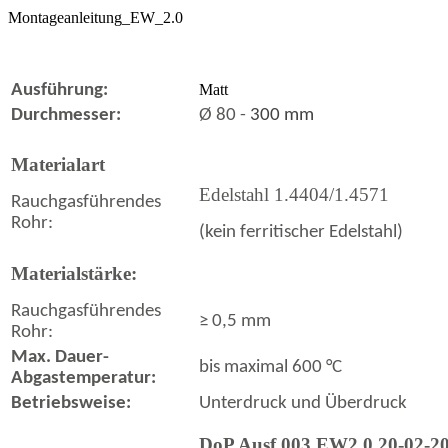
Montageanleitung_EW_2.0
Ausführung:
Matt
Durchmesser:
Ø
80 -
300 mm
Materialart
Edelstahl 1.4404/1.4571
Rauchgasführendes
Rohr:
(kein ferritischer Edelstahl)
Materialstärke:
Rauchgasführendes
≥ 0,5 mm
Rohr:
Max. Dauer-
bis maximal 600 °C
Abgastemperatur:
Betriebsweise:
Unterdruck und Überdruck
DoP Ausf.003 EW2.0 20-02-2