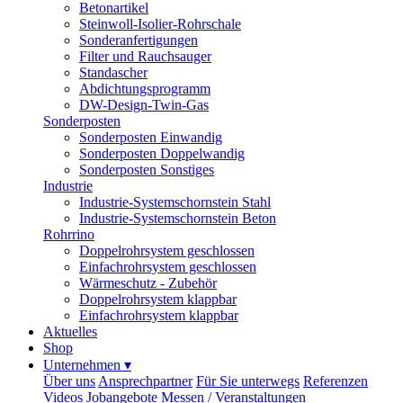
Betonartikel
Steinwoll-Isolier-Rohrschale
Sonderanfertigungen
Filter und Rauchsauger
Standascher
Abdichtungsprogramm
DW-Design-Twin-Gas
Sonderposten
Sonderposten Einwandig
Sonderposten Doppelwandig
Sonderposten Sonstiges
Industrie
Industrie-Systemschornstein Stahl
Industrie-Systemschornstein Beton
Rohrrino
Doppelrohrsystem geschlossen
Einfachrohrsystem geschlossen
Wärmeschutz - Zubehör
Doppelrohrsystem klappbar
Einfachrohrsystem klappbar
Aktuelles
Shop
Unternehmen
▾
Über uns
Ansprechpartner
Für Sie unterwegs
Referenzen
Videos
Jobangebote
Messen / Veranstaltungen