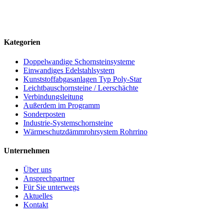
Am Waschhaus 1 · 92360 Mühlhausen-Sulzbürg
Mo–Do 07:30–16:15 Uhr · Fr 07:30–15:00 Uhr
Kategorien
Doppelwandige Schornsteinsysteme
Einwandiges Edelstahlsystem
Kunststoffabgasanlagen Typ Poly-Star
Leichtbauschornsteine / Leerschächte
Verbindungsleitung
Außerdem im Programm
Sonderposten
Industrie-Systemschornsteine
Wärmeschutzdämmrohrsystem Rohrrino
Unternehmen
Über uns
Ansprechpartner
Für Sie unterwegs
Aktuelles
Kontakt